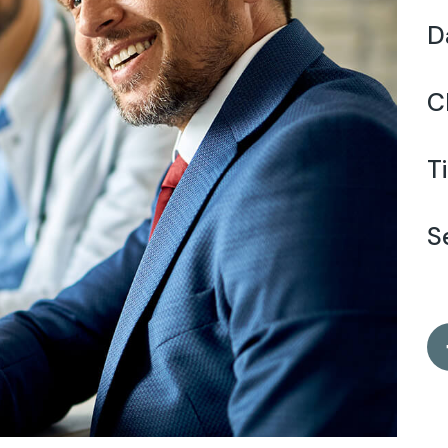
D
C
T
S