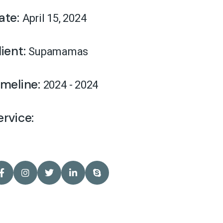
ate:
April 15, 2024
lient:
Supamamas
imeline:
2024 - 2024
ervice: