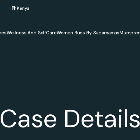
Kenya
ces
Wellness And SelfCare
Women Runs By Supamamas
Mumpren
Case Detail