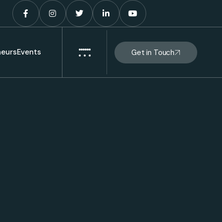
eurs
Events
Get in Touch
s