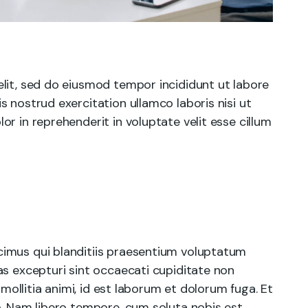
lit, sed do eiusmod tempor incididunt ut labore
 nostrud exercitation ullamco laboris nisi ut
r in reprehenderit in voluptate velit esse cillum
cimus qui blanditiis praesentium voluptatum
as excepturi sint occaecati cupiditate non
 mollitia animi, id est laborum et dolorum fuga. Et
o. Nam libero tempore, cum soluta nobis est