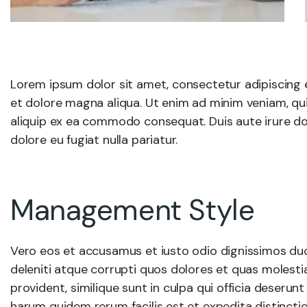
Lorem ipsum dolor sit amet, consectetur adipiscing e
et dolore magna aliqua. Ut enim ad minim veniam, quis
aliquip ex ea commodo consequat. Duis aute irure dolo
dolore eu fugiat nulla pariatur.
Management Style
Vero eos et accusamus et iusto odio dignissimos du
deleniti atque corrupti quos dolores et quas molesti
provident, similique sunt in culpa qui officia deserunt
harum quidem rerum facilis est et expedita distincti